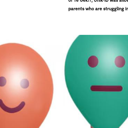
of Te Gek!?, Unik-ID was al
parents who are struggling in