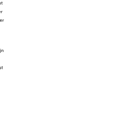
mt
er
er
jn
e
st