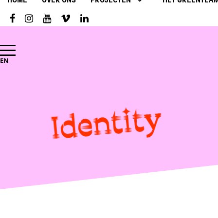
HOME
OVER ONS
PROJECTEN
HET GREENTEA
EN
Identity