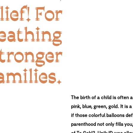
lief! For
eathing
stronger
amilies.
The birth of a child is often 
pink, blue, green, gold. It is
if those colorful balloons defl
parenthood not only fills you