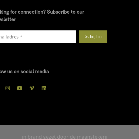
king for connection? Subscribe to our
sletter
low us on social media
in brand gezet door de maanstekerij