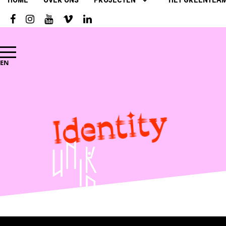
HOME
OVER ONS
PROJECTEN
HET GREENTEA
EN
Identity