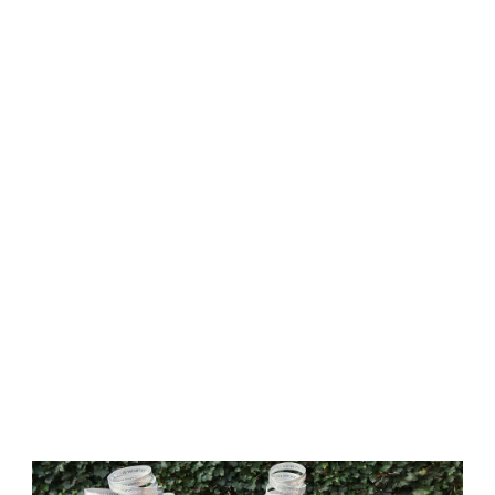
Buitenomgeving
RIJKI. De sleutel tot een
(ge)voelswereld.